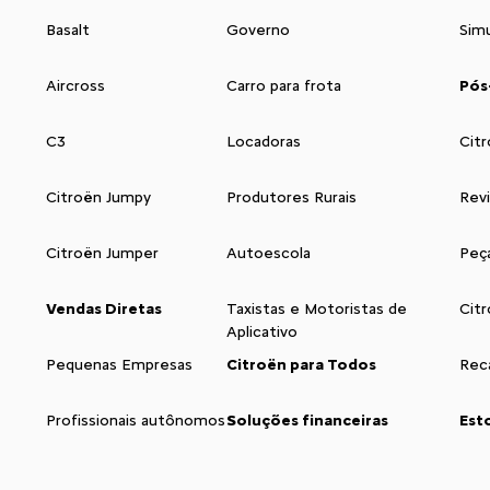
Basalt
Governo
Sim
Aircross
Carro para frota
Pós
C3
Locadoras
Citr
Citroën Jumpy
Produtores Rurais
Rev
Citroën Jumper
Autoescola
Peç
Vendas Diretas
Taxistas e Motoristas de
Cit
Aplicativo
Pequenas Empresas
Citroën para Todos
Reca
Profissionais autônomos
Soluções financeiras
Est