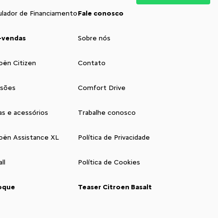
ulador de Financiamento
Fale conosco
-vendas
Sobre nós
oën Citizen
Contato
isões
Comfort Drive
as e acessórios
Trabalhe conosco
roën Assistance XL
Política de Privacidade
ll
Política de Cookies
oque
Teaser Citroen Basalt