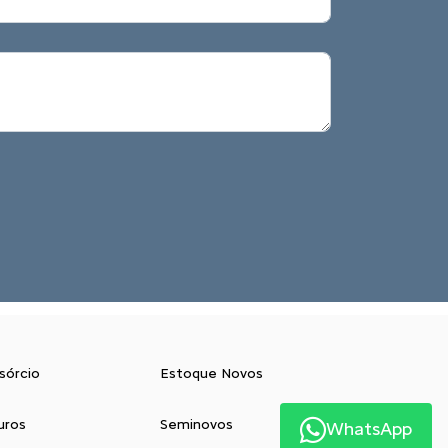
sórcio
Estoque Novos
uros
Seminovos
WhatsApp