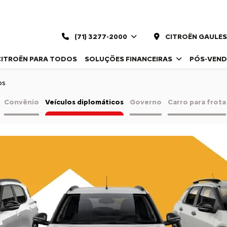
(71) 3277-2000
CITROËN GAULES
CITROËN PARA TODOS
SOLUÇÕES FINANCEIRAS
PÓS-VEN
os
Convênio
Veículos diplomáticos
Governo
Carro para frota