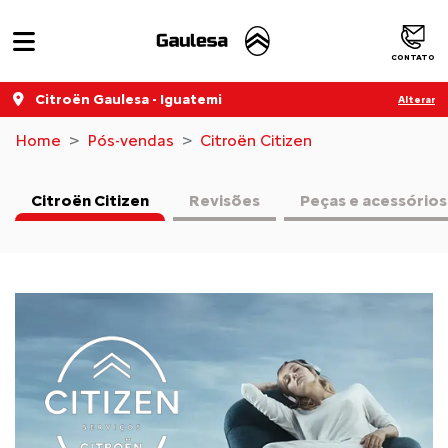
CONTATO
Citroën Gaulesa - Iguatemi
Alterar
Home
Pós-vendas
Citroën Citizen
Citroën Citizen
Revisões
Peças e acessórios