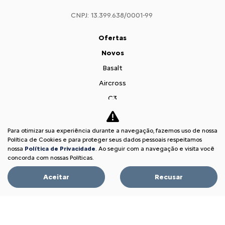
CNPJ: 13.399.638/0001-99
Ofertas
Novos
Basalt
Aircross
C3
Citroën Jumpy
Citroën Jumper
Para otimizar sua experiência durante a navegação, fazemos uso de nossa
Política de Cookies e para proteger seus dados pessoais respeitamos
Vendas Diretas
nossa
Política de Privacidade
. Ao seguir com a navegação e visita você
Pequenas Empresas
concorda com nossas Políticas.
Profissionais autônomos
Aceitar
Recusar
Convênio
Veículos diplomáticos
Governo