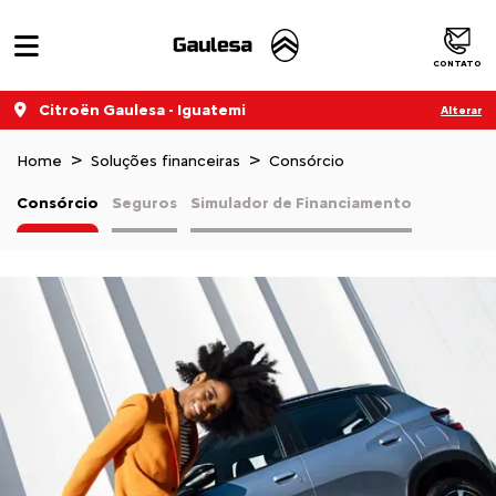
CONTATO
Citroën Gaulesa - Iguatemi
Alterar
Home
Soluções financeiras
Consórcio
Consórcio
Seguros
Simulador de Financiamento