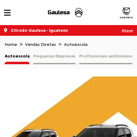
CONTATO
Citroën Gaulesa - Iguatemi
Alterar
Home
Vendas Diretas
Autoescola
Autoescola
Pequenas Empresas
Profissionais autônomos