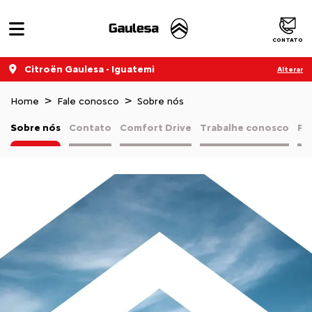
CONTATO
Citroën Gaulesa - Iguatemi
Alterar
Home
Fale conosco
Sobre nós
Sobre nós
Contato
Comfort Drive
Trabalhe conosco
Pol