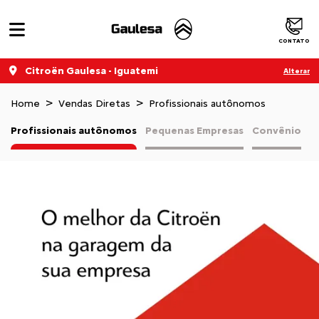
CONTATO
Citroën Gaulesa - Iguatemi
Alterar
Home
Vendas Diretas
Profissionais autônomos
Profissionais autônomos
Pequenas Empresas
Convênio
V