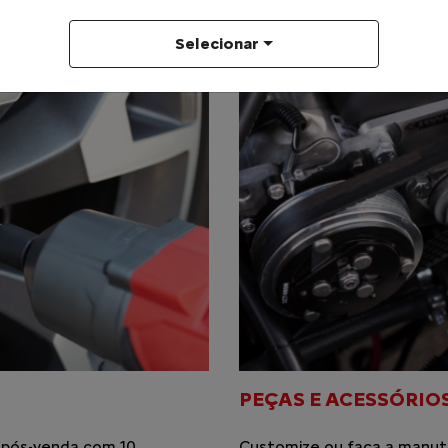
Selecionar
PEÇAS E ACESSÓRIO
 pós-venda com 10
Customize ou faça a manut