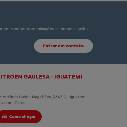
o em receber comunicações da concessionária.
Entrar em contato
ITROËN GAULESA - IGUATEMI
v. Antônio Carlos Magalhães, 3847-C - Iguatemi
lvador - Bahia
Como chegar