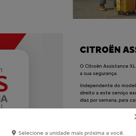
CITROËN AS
O Citroën Assistance XL
a sua segurança.
Independente do modelo
direito a este serviço e
dias por semana, para ca
Saiba mais
Selecione a unidade mais próxima a você.