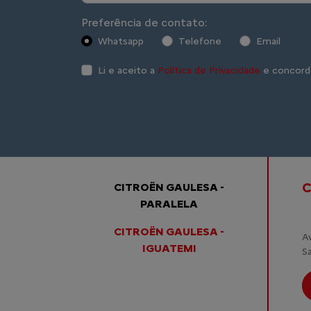
Preferência de contato:
Whatsapp
Telefone
Email
Li e aceito a
Política de Privacidade
e concord
C
CITROËN GAULESA -
PARALELA
CITROËN GAULESA -
A
IGUATEMI
Sa