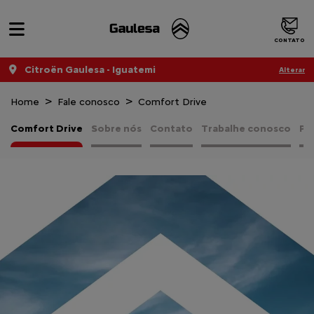
CONTATO
Citroën Gaulesa - Iguatemi
Alterar
Home
Fale conosco
Comfort Drive
Comfort Drive
Sobre nós
Contato
Trabalhe conosco
Pol