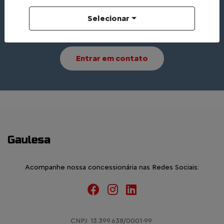
Selecionar
Li e aceito a
Política de Privacidade
e concordo em
receber comunicações da concessionária.
Entrar em contato
Acompanhe nossa concessionária nas Redes Sociais:
CNPJ: 13.399.638/0001-99