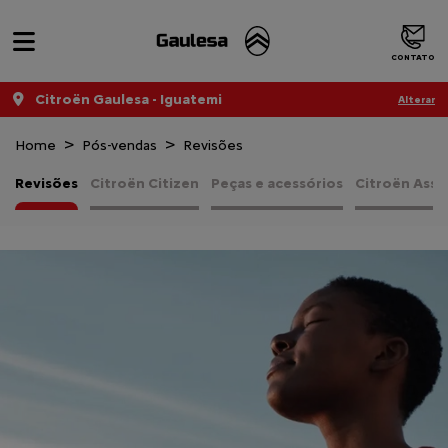
CONTATO
Citroën Gaulesa - Iguatemi
Alterar
Home
Pós-vendas
Revisões
Revisões
Citroën Citizen
Peças e acessórios
Citroën Assi