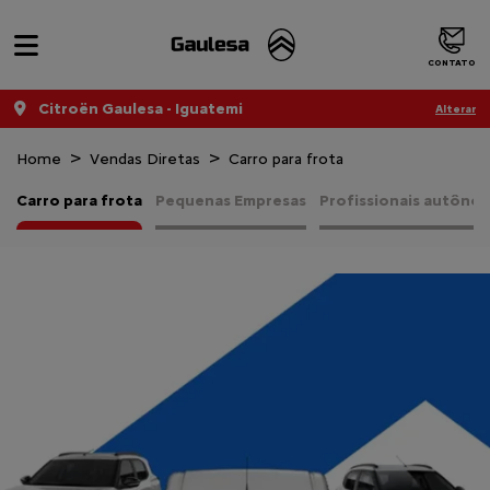
CONTATO
Citroën Gaulesa - Iguatemi
Alterar
Home
Vendas Diretas
Carro para frota
Carro para frota
Pequenas Empresas
Profissionais autôno