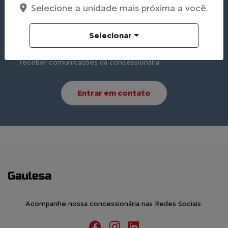
Selecione a unidade mais próxima a você.
Preferência de contato:
Whatsapp
Telefone
Email
Selecionar
Li e aceito a
Política de Privacidade
e concordo em
receber comunicações da concessionária.
Entrar em contato
Acompanhe nossa concessionária nas Redes Sociais: