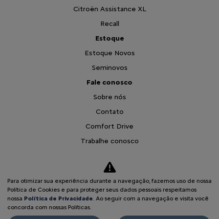
Citroën Assistance XL
Recall
Estoque
Estoque Novos
Seminovos
Fale conosco
Sobre nós
Contato
Comfort Drive
Trabalhe conosco
Política de Privacidade
Política de Cookies
Para otimizar sua experiência durante a navegação, fazemos uso de nossa
Teaser Citroen Basalt
Política de Cookies e para proteger seus dados pessoais respeitamos
nossa
Política de Privacidade
. Ao seguir com a navegação e visita você
Desacelere. Seu bem maior é a vida.
concorda com nossas Políticas.