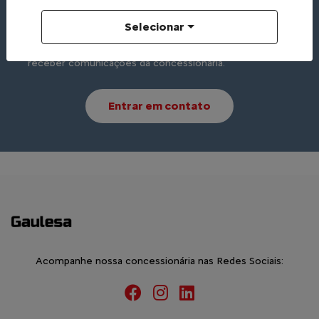
Whatsapp
Telefone
Email
Selecionar
Li e aceito a
Política de Privacidade
e concordo em
receber comunicações da concessionária.
Entrar em contato
Acompanhe nossa concessionária nas Redes Sociais: