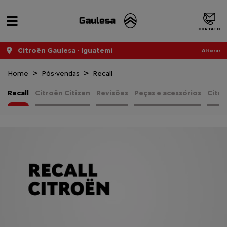
CONTATO
Citroën Gaulesa - Iguatemi
Alterar
Home
Pós-vendas
Recall
Recall
Citroën Citizen
Revisões
Peças e acessórios
Citro