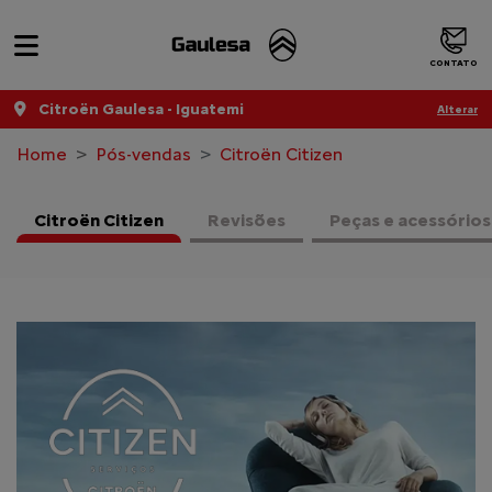
CONTATO
Citroën Gaulesa - Iguatemi
Alterar
Home
Pós-vendas
Citroën Citizen
Citroën Citizen
Revisões
Peças e acessórios