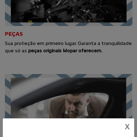
PEÇAS
Sua proteção em primeiro lugar. Garanta a tranquilidade
que só as
peças originais Mopar oferecem.
X