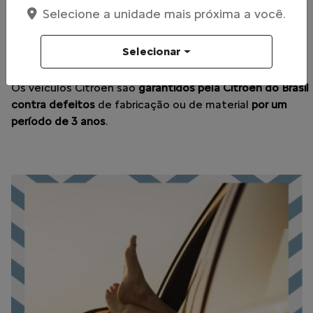
Selecione a unidade mais próxima a você.
Selecionar
GARANTIA
Os veículos Citroën são
garantidos pela Citroën do Brasil
contra defeitos
de fabricação ou de material
por um
período de 3 anos
.