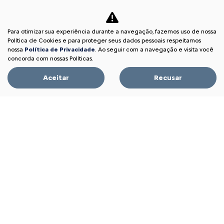
Carro para frota
Locadoras
Para otimizar sua experiência durante a navegação, fazemos uso de nossa
Produtores Rurais
Política de Cookies e para proteger seus dados pessoais respeitamos
nossa
Política de Privacidade
. Ao seguir com a navegação e visita você
Autoescola
concorda com nossas Políticas.
Taxistas e Motoristas de Aplicativo
Aceitar
Recusar
Citroën para Todos
Soluções financeiras
Consórcio
Seguros
Simulador de Financiamento
Pós-vendas
Citroën Citizen
Revisões
Peças e acessórios
Citroën Assistance XL