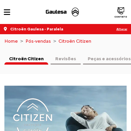
CONTATO
Citroën Gaulesa - Paralela
Alterar
Home
Pós-vendas
Citroën Citizen
Citroën Citizen
Revisões
Peças e acessórios