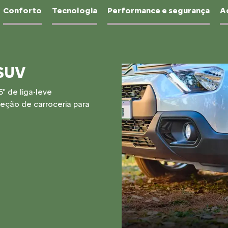
Conforto
Tecnologia
Performance e segurança
A
es na costura e painel com
 XTR foi pensado para quem
talhe.