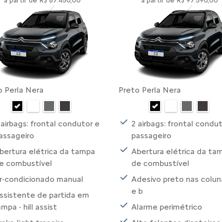
a partir de R$ 87.450,00
a partir de R$ 97.590,00
o Perla Nera
Preto Perla Nera
 airbags: frontal condutor e
2 airbags: frontal condu
assageiro
passageiro
bertura elétrica da tampa
Abertura elétrica da ta
e combustível
de combustível
r-condicionado manual
Adesivo preto nas colun
e b
ssistente de partida em
ampa - hill assist
Alarme perimétrico