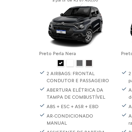
a partir de R$ 87.450,00
Preto Perla Nera
Pret
2 AIRBAGS: FRONTAL
2
CONDUTOR E PASSAGEIRO
p
ABERTURA ELÉTRICA DA
A
TAMPA DE COMBUSTÍVEL
d
ABS + ESC + ASR + EBD
A
AR-CONDICIONADO
A
MANUAL
r