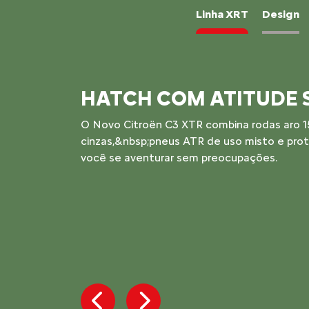
Linha XRT
Design
INTERIOR EXCLUSIVO
Acabamento escurecido, bancos com detalh
identidade visual própria: tudo no Novo C3
não abre mão de personalidade em cada de