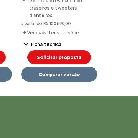
Alto falantes dianteiros,
traseiros e tweeters
Alarme pe
dianteiros
a partir de R$ 1
a partir de R$ 100.590,00
+ Ver mais it
+ Ver mais itens de série
Ficha técnica
Ficha téc
Solicitar proposta
Solici
Comparar versão
Compa