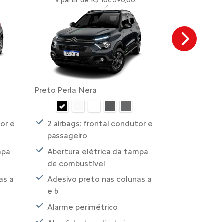
a partir de R$ 100.590,00
a partir 
Next
Preto Perla Nera
Preto Perla 
tor e
2 airbags: frontal condutor e
2 airbags:
passageiro
passageir
mpa
Abertura elétrica da tampa
Abertura 
de combustível
de combus
as a
Adesivo preto nas colunas a
Adesivo d
e b
blue
Alarme perimétrico
Adesivo p
e b