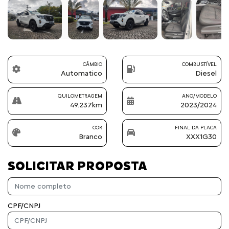
CÂMBIO
COMBUSTÍVEL
Automatico
Diesel
QUILOMETRAGEM
ANO/MODELO
49.237km
2023/2024
COR
FINAL DA PLACA
Branco
XXX1G30
SOLICITAR PROPOSTA
CPF/CNPJ