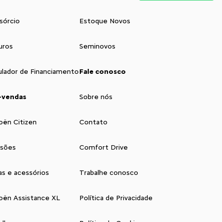
sórcio
Estoque Novos
uros
Seminovos
ulador de Financiamento
Fale conosco
-vendas
Sobre nós
oën Citizen
Contato
isões
Comfort Drive
as e acessórios
Trabalhe conosco
roën Assistance XL
Política de Privacidade