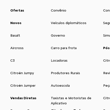
Ofertas
Convênio
Con
Novos
Veículos diplomáticos
Seg
Basalt
Governo
Sim
Aircross
Carro para frota
Pós
C3
Locadoras
Citr
Citroën Jumpy
Produtores Rurais
Rev
Citroën Jumper
Autoescola
Peç
Vendas Diretas
Taxistas e Motoristas de
Cit
Aplicativo