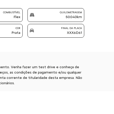
COMBUSTÍVEL
QUILOMETRAGEM
Flex
50.040km
COR
FINAL DA PLACA
Prata
XXX6D61
mento. Venha fazer um test drive e conheça de
preços, as condições de pagamento e/ou qualquer
ta corrente de titularidade desta empresa. Não
ionários.