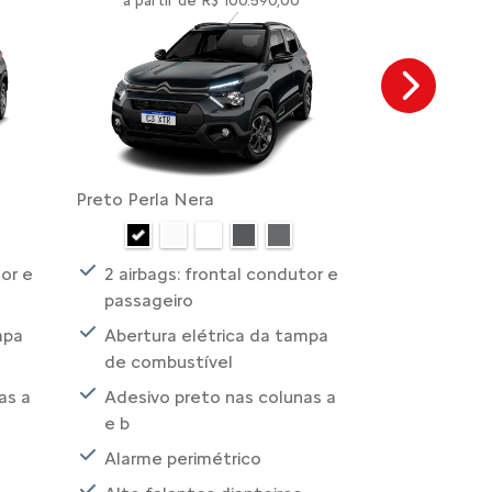
a partir de R$ 100.590,00
a partir 
Next
Preto Perla Nera
Preto Perla 
tor e
2 airbags: frontal condutor e
2 airbags:
passageiro
passageir
mpa
Abertura elétrica da tampa
Abertura 
de combustível
de combus
as a
Adesivo preto nas colunas a
Adesivo d
e b
blue
Alarme perimétrico
Adesivo p
e b