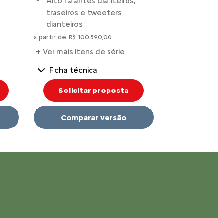
Alto falantes dianteiros,
traseiros e tweeters
Alarme pe
dianteiros
a partir de R$ 1
a partir de R$ 100.590,00
+ Ver mais it
+ Ver mais itens de série
Ficha técnica
Ficha téc
Solicitar proposta
Solici
Comparar versão
Compa