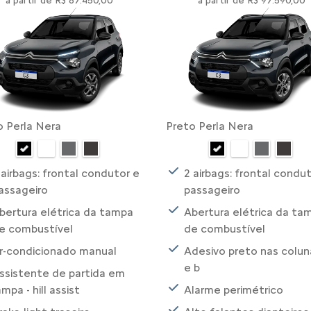
a partir de R$ 87.450,00
a partir de R$ 97.590,00
o Perla Nera
Preto Perla Nera
 airbags: frontal condutor e
2 airbags: frontal condu
assageiro
passageiro
bertura elétrica da tampa
Abertura elétrica da ta
e combustível
de combustível
r-condicionado manual
Adesivo preto nas colun
e b
ssistente de partida em
ampa - hill assist
Alarme perimétrico