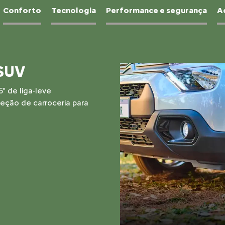
Conforto
Tecnologia
Performance e segurança
A
es na costura e painel com
 XTR foi pensado para quem
talhe.