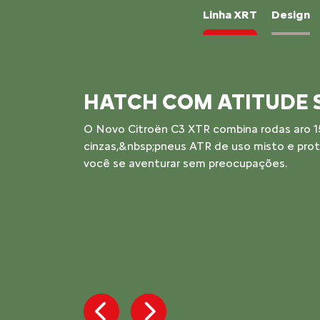
Linha XRT
Design
INTERIOR EXCLUSIVO
Acabamento escurecido, bancos com detalh
identidade visual própria: tudo no Novo C3
não abre mão de personalidade em cada de