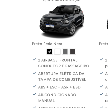
a partir de R$ 87.450,00
Preto Perla Nera
Pret
2 AIRBAGS: FRONTAL
2
CONDUTOR E PASSAGEIRO
p
ABERTURA ELÉTRICA DA
A
TAMPA DE COMBUSTÍVEL
d
ABS + ESC + ASR + EBD
A
AR-CONDICIONADO
A
MANUAL
r