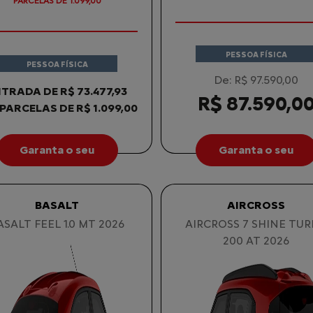
PARCELAS DE 1.099,00
PESSOA FÍSICA
PESSOA FÍSICA
De: R$ 97.590,00
TRADA DE R$ 73.477,93
R$ 87.590,0
 PARCELAS DE R$ 1.099,00
Garanta o seu
Garanta o seu
BASALT
AIRCROSS
ASALT FEEL 1.0 MT 2026
AIRCROSS 7 SHINE TU
200 AT 2026