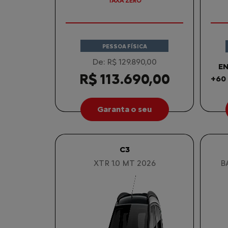
COM SEU USADO NA TROCA
PESSOA FÍSICA
De: R$ 129.890,00
EN
R$ 113.690,00
+60
Garanta o seu
C3
XTR 1.0 MT 2026
B