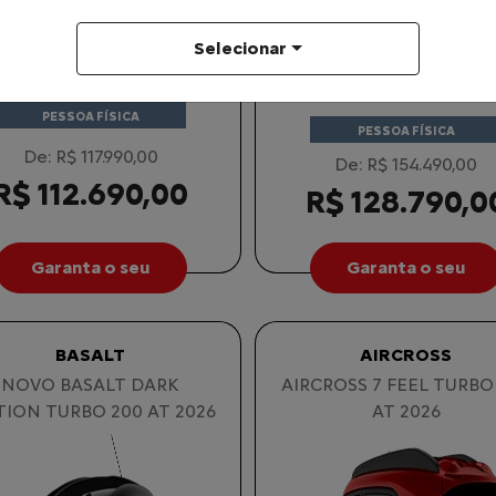
TAXA 0% EM 30X
COM SEU USADO NA TROCA
Selecionar
PESSOA FÍSICA
PESSOA FÍSICA
De: R$ 117.990,00
De: R$ 154.490,00
R$ 112.690,00
R$ 128.790,0
Garanta o seu
Garanta o seu
BASALT
AIRCROSS
NOVO BASALT DARK
AIRCROSS 7 FEEL TURBO
TION TURBO 200 AT 2026
AT 2026