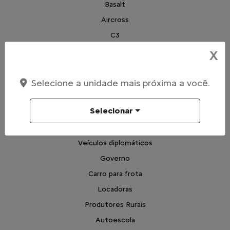
Basalt
Aircross
C3
Citroën Jumpy
X
Citroën Jumper
Vendas Diretas
Selecione a unidade mais próxima a você.
Pequenas Empresas
Selecionar
Profissionais autônomos
Convênio
Veículos diplomáticos
Governo
Carro para frota
Locadoras
Produtores Rurais
Autoescola