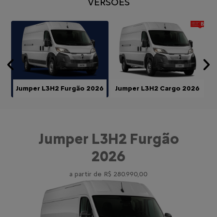
VERSÕES
Anterior
P
Jumper L3H2 Furgão 2026
Jumper L3H2 Cargo 2026
Jumper L3H2 Furgão
2026
a partir de R$ 280.990,00