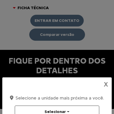
FICHA TÉCNICA
ENTRAR EM CONTATO
Comparar versão
FIQUE POR DENTRO DOS
DETALHES
X
Motorização
Capacidade
Tecnologia
Selecione a unidade mais próxima a você.
Conforto
Novo Design
Citroën + Sem Parar
Selecionar