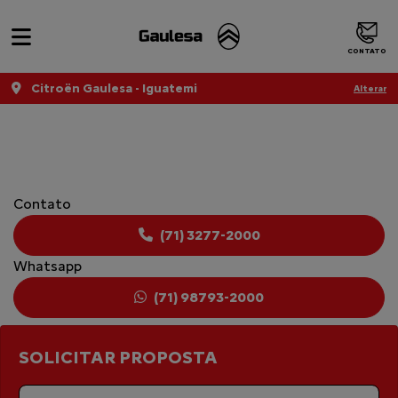
CONTATO
Citroën Gaulesa - Iguatemi
Alterar
CITROËN JUMPER
Contato
(71) 3277-2000
Whatsapp
(71) 98793-2000
SOLICITAR PROPOSTA