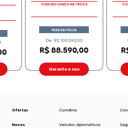
COM SEU USADO NA TROCA
CO
PESSOA FÍSICA
De: R$ 100.590,00
0
R$ 88.590,00
R
00
Garanta o seu
Ofertas
Convênio
Con
Novos
Veículos diplomáticos
Seg