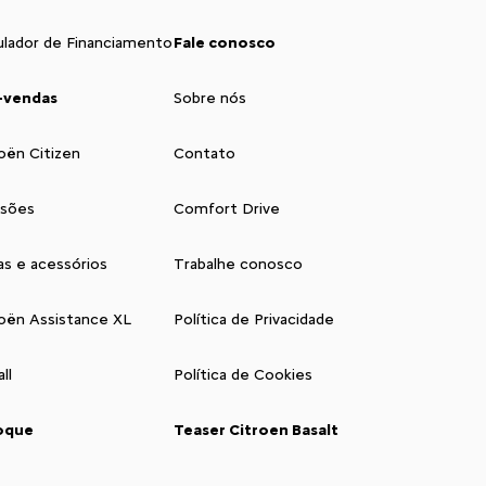
ulador de Financiamento
Fale conosco
-vendas
Sobre nós
oën Citizen
Contato
isões
Comfort Drive
as e acessórios
Trabalhe conosco
roën Assistance XL
Política de Privacidade
ll
Política de Cookies
oque
Teaser Citroen Basalt