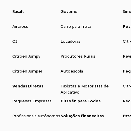
Basalt
Governo
Sim
Aircross
Carro para frota
Pós
C3
Locadoras
Citr
Citroën Jumpy
Produtores Rurais
Rev
Citroën Jumper
Autoescola
Peç
Vendas Diretas
Taxistas e Motoristas de
Cit
Aplicativo
Pequenas Empresas
Citroën para Todos
Reca
Profissionais autônomos
Soluções financeiras
Est