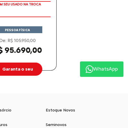
M SEU USADO NA TROCA
PESSOA FÍSICA
De: R$ 105.950,00
$ 95.690,00
WhatsApp
Garanta o seu
sórcio
Estoque Novos
uros
Seminovos