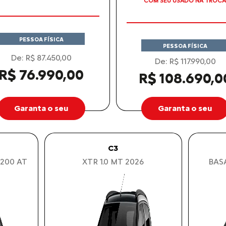
COM SEU USADO NA TROCA
PESSOA FÍSICA
PESSOA FÍSICA
De: R$ 87.450,00
De: R$ 117.990,00
R$ 76.990,00
R$ 108.690,0
Garanta o seu
Garanta o seu
C3
200 AT
XTR 1.0 MT 2026
BASA