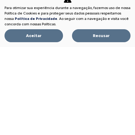
À VISTA POR R$ 95.690,00
Para otimizar sua experiência durante a navegação, fazemos uso de nossa
Política de Cookies e para proteger seus dados pessoais respeitamos
nossa
Política de Privacidade
. Ao seguir com a navegação e visita você
concorda com nossas Políticas.
Garanta o seu
Aceitar
Recusar
AIRCROSS
AIRCROSS 7 FEEL TURBO 200 AT 2026