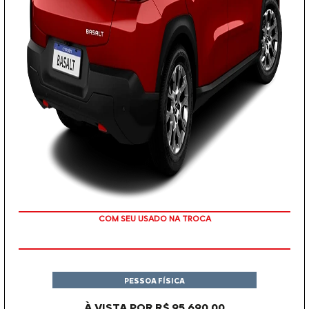
OU TAXA 0%
PESSOA FÍSICA
À VISTA POR R$ 95.690,00